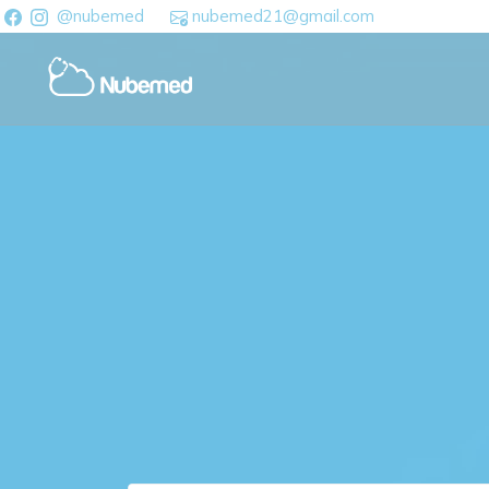
@nubemed
nubemed21@gmail.com