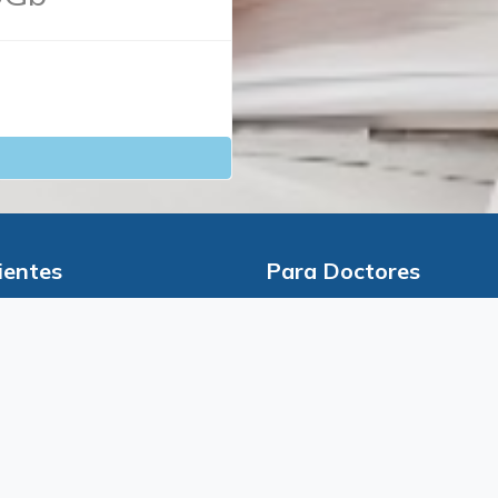
ientes
Para Doctores
Doctor
Regístrate
 cita
Login
Solicita tu prueba gratis