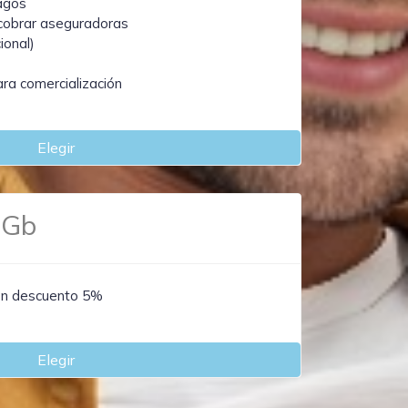
agos
 cobrar aseguradoras
ional)
ra comercialización
Elegir
 Gb
on descuento 5%
Elegir