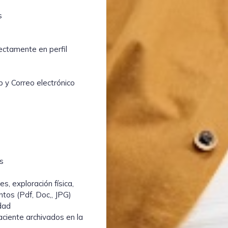
s
ectamente en perfil
 y Correo electrónico
s
s, exploración física,
tos (Pdf, Doc,, JPG)
dad
ciente archivados en la