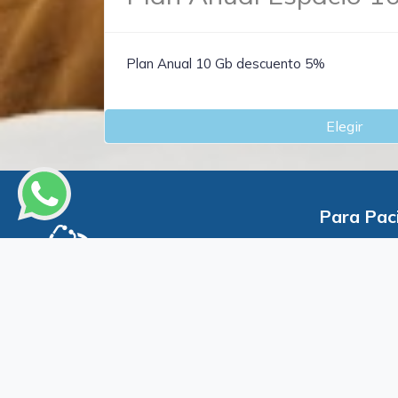
Plan Anual 10 Gb descuento 5%
Elegir
Para Pac
Busca tu 
Agenda tu
Nubemed