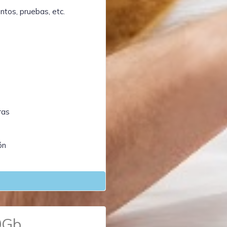
tos, pruebas, etc.
ras
ón
0Gb