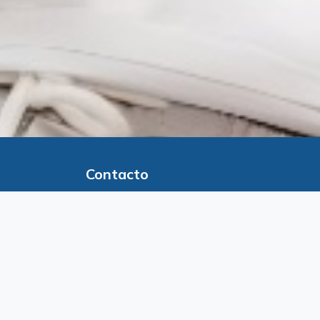
Contacto
Edificio Ruben Dario Local #2, David,
Chiriquí. República de Panamá
6438-3010 / 6835-6787
nubemed21@gmail.com